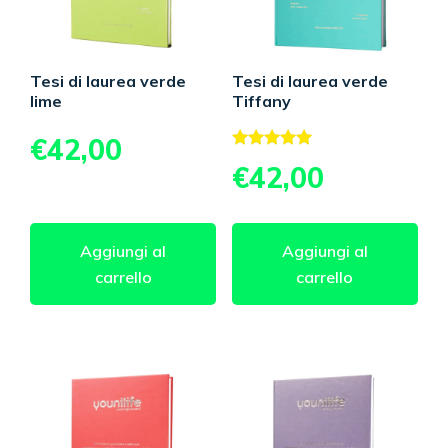
Tesi di laurea verde
Tesi di laurea verde
lime
Tiffany
€
42,00
Valutato
€
42,00
5.00
su 5
Aggiungi al
Aggiungi al
carrello
carrello