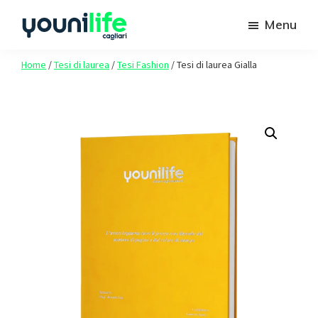
Passa
Passa
Menu
al
al
contenuto
piè
Youni
Spazio
Life
Home
/
Tesi di laurea
/
Tesi Fashion
/
Tesi di laurea Gialla
principale
di
agli
Cagliari
pagina
studenti
Unica