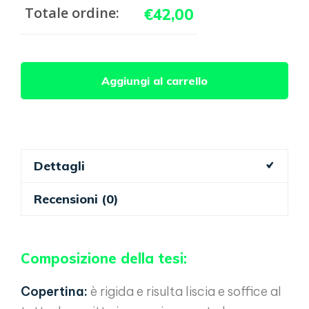
Totale ordine:
€
42,00
Tesi
Aggiungi al carrello
di
laurea
Gialla
quantità
Dettagli
Recensioni (0)
Composizione della tesi:
Copertina:
è rigida e risulta liscia e soffice al