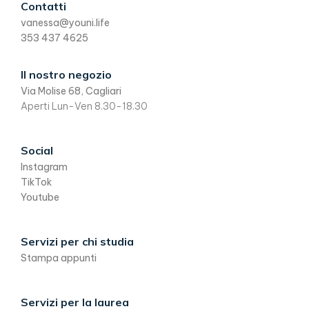
Footer
Contatti
vanessa@youni.life
353 437 4625
Il nostro negozio
Via Molise 68, Cagliari
Aperti Lun-Ven 8.30-18.30
Social
Instagram
TikTok
Youtube
Servizi per chi studia
Stampa appunti
Servizi per la laurea