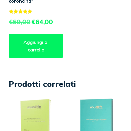
coroncina”
Valutato
Il
Il
€
69,00
€
64,00
5.00
prezzo
prezzo
su 5
originale
attuale
era:
è:
Aggiungi al
€69,00.
€64,00.
carrello
Prodotti correlati