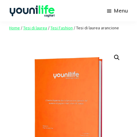
Passa
Passa
Menu
al
al
contenuto
piè
Youni
Spazio
Life
Home
/
Tesi di laurea
/
Tesi Fashion
/
Tesi di laurea arancione
principale
di
agli
Cagliari
pagina
studenti
Unica