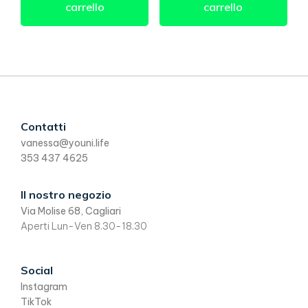
carrello
carrello
Footer
Contatti
vanessa@youni.life
353 437 4625
Il nostro negozio
Via Molise 68, Cagliari
Aperti Lun-Ven 8.30-18.30
Social
Instagram
TikTok