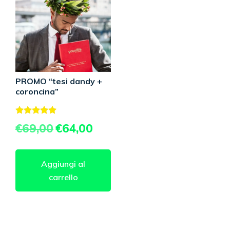
PROMO “tesi dandy +
coroncina”
Valutato
Il
Il
€
69,00
€
64,00
5.00
prezzo
prezzo
su 5
originale
attuale
era:
è:
Aggiungi al
€69,00.
€64,00.
carrello