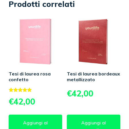
Prodotti correlati
Tesi di laurea rosa
Tesi di laurea bordeaux
confetto
metallizzato
€
42,00
Valutato
€
42,00
5.00
su 5
Aggiungi al
Aggiungi al