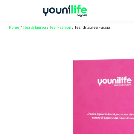
Passa
Passa
Passa
alla
al
al
navigazione
contenuto
piè
Youni
Spazio
Home
/
Tesi di laurea
Life
/
Tesi Fashion
/
Tesi di laurea Fucsia
primaria
principale
di
agli
Cagliari
pagina
studenti
Unica