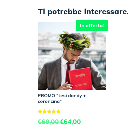
Ti potrebbe interessar
In offerta!
PROMO “tesi dandy +
coroncina”
Valutato
Il
Il
€
69,00
€
64,00
5.00
prezzo
prezzo
su 5