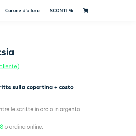
Corone d’alloro
SCONTI %
csia
cliente)
critte sulla copertina + costo
ntre le scritte in oro o in argento
68
o ordina online.