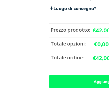
Luogo di consegna
*
Prezzo prodotto:
€
42,0
Totale opzioni:
€
0,00
Totale ordine:
€
42,0
Tesi
Aggiungi
di
laurea
Fucsia
quantità