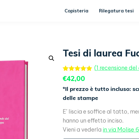
Copisteria
Rilegatura tesi
Tesi di laurea Fu
(
1
recensione del 
Valutato
1
€
42,00
5.00
su 5
su base
*Il prezzo è tutto incluso: s
di
delle stampe
recensioni
E’ liscia e soffice al tatto, me
hanno un effetto inciso.
Vieni a vederla
in via Molise 