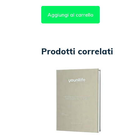
originale
attuale
era:
è:
Aggiungi al carrello
€69,00.
€64,00.
Prodotti correlati