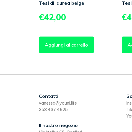
Tesi di laurea beige
Tesi
€
42,00
€
4
Aggiungi al carrello
Ag
Footer
Contatti
So
vanessa@youni.life
In
353 437 4625
Ti
Yo
Il nostro negozio