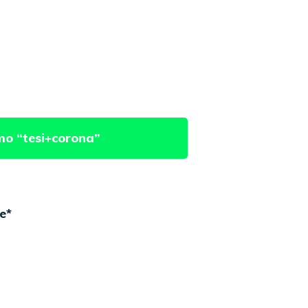
mo “tesi+corona”
ne
*