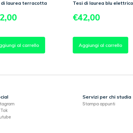
 di laurea terracotta
Tesi di laurea blu elettric
2,00
€
42,00
giungi al carrello
Aggiungi al carrello
cial
Servizi per chi studia
stagram
Stampa appunti
kTok
utube