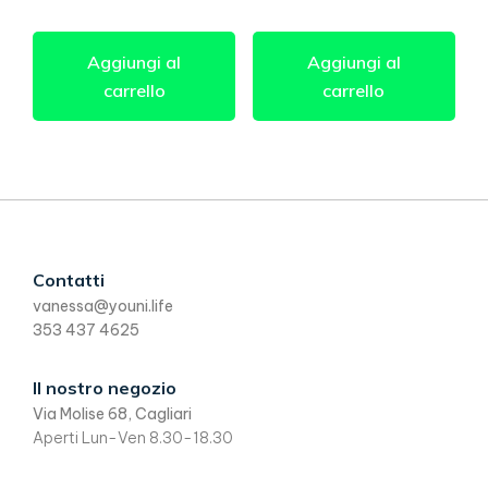
Aggiungi al
Aggiungi al
carrello
carrello
Footer
Contatti
vanessa@youni.life
353 437 4625
Il nostro negozio
Via Molise 68, Cagliari
Aperti Lun-Ven 8.30-18.30