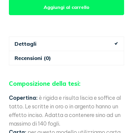
Tesi
Aggiungi al carrello
di
laurea
rossa
quantità
Dettagli
Recensioni (0)
Composizione della tesi:
Copertina:
è rigida e risulta liscia e soffice al
tatto. Le scritte in oro o in argento hanno un
effetto inciso. Adatta a contenere sino ad un
massimo di 140 fogli.
Carta:
per questo modello utilizziamo carta