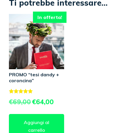
Ti potrebbe interessare…
In offerta!
PROMO “tesi dandy +
coroncina”
Valutato
Il
Il
€
69,00
€
64,00
5.00
prezzo
prezzo
su 5
originale
attuale
era:
è:
Aggiungi al
€69,00.
€64,00.
carrello