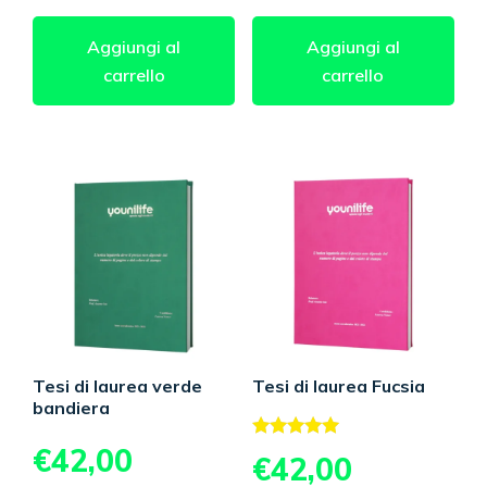
Aggiungi al
Aggiungi al
carrello
carrello
Tesi di laurea verde
Tesi di laurea Fucsia
bandiera
€
42,00
Valutato
€
42,00
5.00
su 5