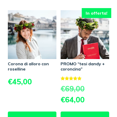
In offerta!
Corona di alloro con
PROMO “tesi dandy +
roselline
coroncina”
€
45,00
Valutato
Il
€
69,00
5.00
prezzo
su 5
Il
€
64,00
originale
prezzo
era:
attuale
€69,00.
è: