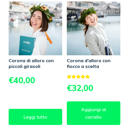
Corona di alloro con
Corona d’alloro con
piccoli girasoli
fiocco a scelta
€
40,00
Valutato
€
32,00
5.00
su 5
Aggiungi al
Leggi tutto
carrello