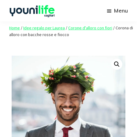
Passa
Passa
Menu
al
al
contenuto
piè
Youni
Spazio
Life
Home
/
Idee regalo per Laurea
/
Corone d'alloro con fiori
/
Corona di
principale
di
agli
Cagliari
alloro con bacche rosse e fiocco
pagina
studenti
Unica