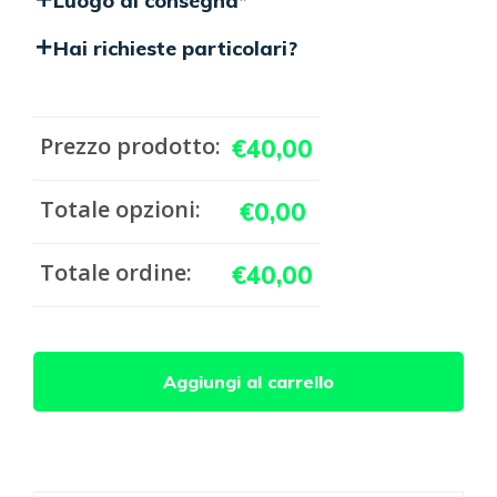
Luogo di consegna
*
Hai richieste particolari?
Prezzo prodotto:
€
40,00
Totale opzioni:
€
0,00
Totale ordine:
€
40,00
Corona
Aggiungi al carrello
di
alloro
con
bacche