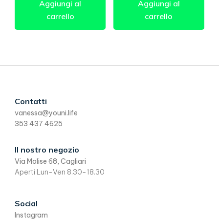
Aggiungi al
Aggiungi al
€64,00.
carrello
carrello
Footer
Contatti
vanessa@youni.life
353 437 4625
Il nostro negozio
Via Molise 68, Cagliari
Aperti Lun-Ven 8.30-18.30
Social
Instagram