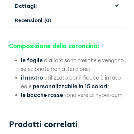
Dettagli
rosse
e
Recensioni (0)
fiocco
quantità
Composizione della coroncina:
le foglie
d’alloro sono fresche e vengono
selezionate con attenzione;
il nastro
utilizzato per il fiocco è in raso
ed è
personalizzabile in 15 colori
;
le bacche rosse
sono vere di hypericum.
Prodotti correlati