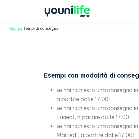
Passa
Passa
Passa
alla
al
al
navigazione
contenuto
piè
Youni
Spazio
Home
/
Tempi di consegna
Life
primaria
principale
di
agli
Cagliari
pagina
studenti
Unica
Esempi con modalità di conseg
se hai richiesto una consegna in 
a partire dalle 17.00;
se hai richiesto una consegna in 
Lunedì, a partire dalle 17.00;
se hai richiesto una consegna in
Martedì, a partire dalle 17.00;