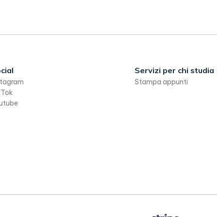
cial
Servizi per chi studia
stagram
Stampa appunti
kTok
utube