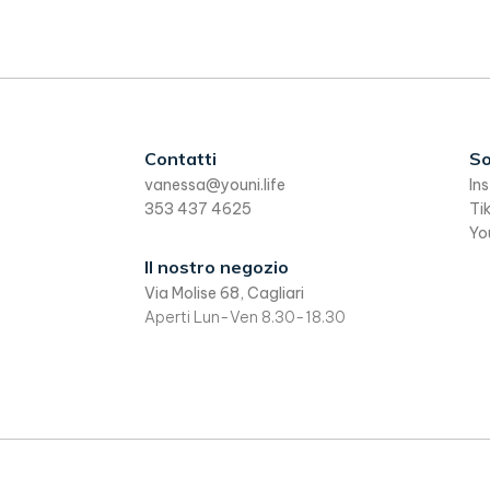
Footer
Contatti
So
vanessa@youni.life
In
353 437 4625
Ti
Yo
Il nostro negozio
Via Molise 68, Cagliari
Aperti Lun-Ven 8.30-18.30