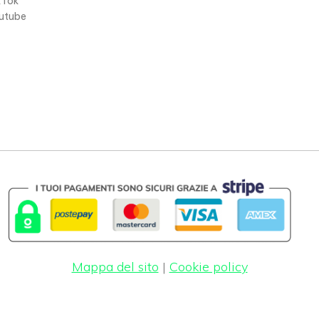
kTok
utube
Mappa del sito
|
Cookie policy