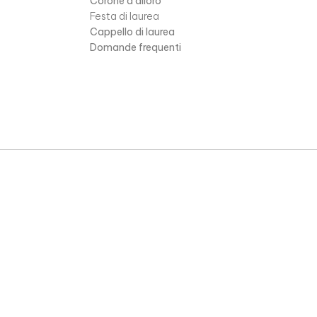
Corone d’alloro
Festa di laurea
Cappello di laurea
Domande frequenti