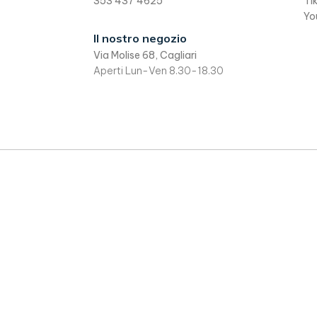
353 437 4625
Ti
il
Yo
fac-
Il nostro negozio
Via Molise 68, Cagliari
simile
Aperti Lun-Ven 8.30-18.30
in
word